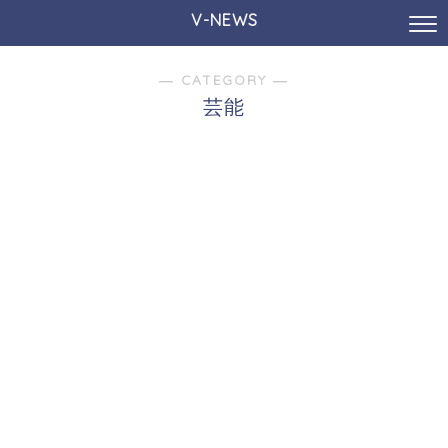
V-NEWS
― CATEGORY ―
芸能