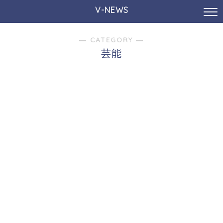
V-NEWS
― CATEGORY ―
芸能