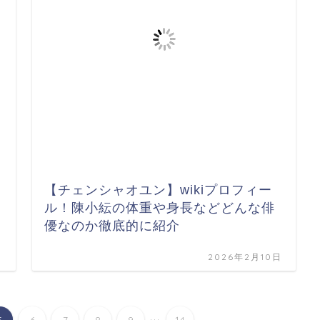
【チェンシャオユン】wikiプロフィー
ル！陳小紜の体重や身長などどんな俳
優なのか徹底的に紹介
日
2026年2月10日
...
5
6
7
8
9
14