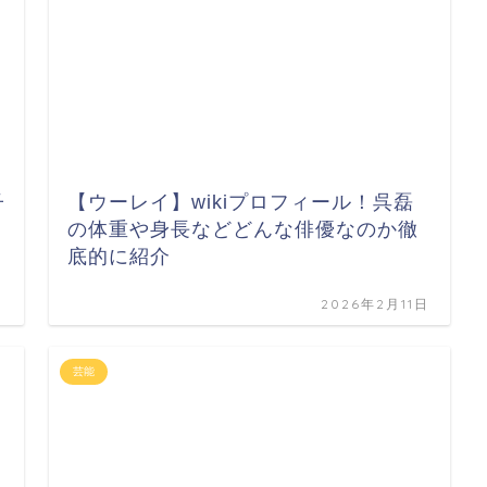
子
【ウーレイ】wikiプロフィール！呉磊
の体重や身長などどんな俳優なのか徹
底的に紹介
日
2026年2月11日
芸能