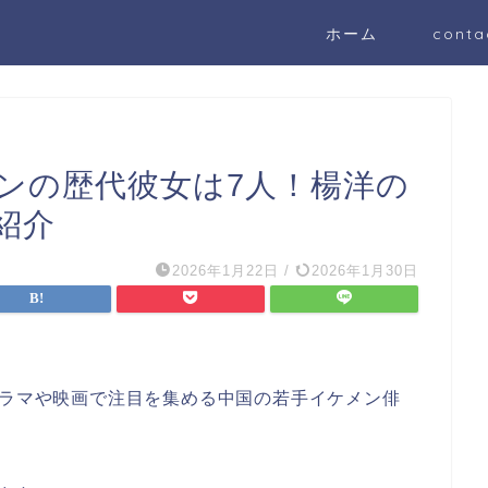
ホーム
conta
ヤンの歴代彼女は7人！楊洋の
紹介
2026年1月22日
/
2026年1月30日
ラマや映画で注目を集める中国の若手イケメン俳