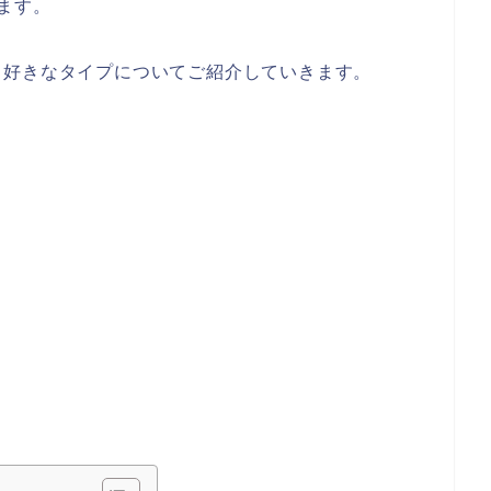
ます。
、好きなタイプについてご紹介していきます。