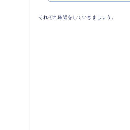
それぞれ確認をしていきましょう。