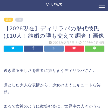
V-NEWS
芸能
PR
【2026現在】ディリラバの歴代彼氏
は10人！結婚の噂も交えて調査！画像
2026年2月2日
/
2026年2月4日
透き通る美しさを世界に振りまくディリラバさん。
凛とした大人な表情から、少女のようにキュートな笑
顔。
まるで女神のように微笑む姿に、世界中の人々がうっ